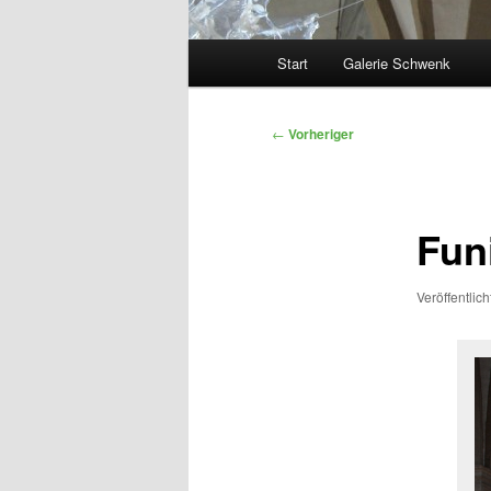
Hauptmenü
Start
Galerie Schwenk
Beitragsnavigation
←
Vorheriger
Fun
Veröffentlic