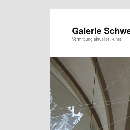
Zum
primären
Inhalt
Galerie Schw
springen
Vermittlung aktueller Kunst