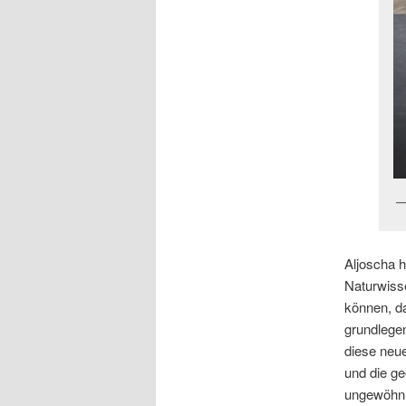
Aljoscha h
Naturwisse
können, da
grundlegen
diese neu
und die g
ungewöhnl