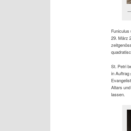
Funiculus 
29. März 2
zeitgenöss
quadratis
St. Petri 
in Auftrag
Evangelis
Altars und
lassen.