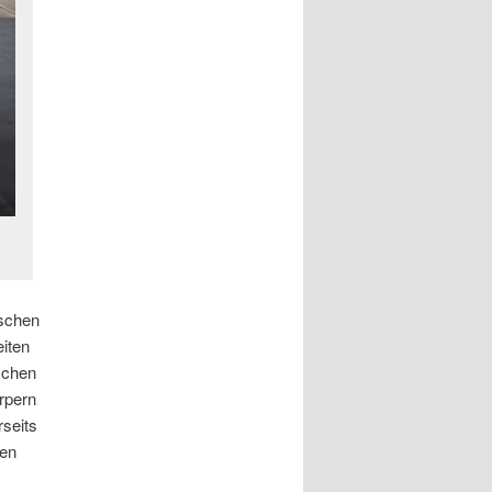
ischen
eiten
schen
rpern
seits
nen