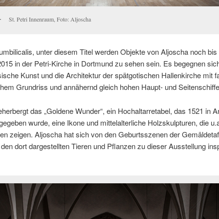
St. Petri Innenraum, Foto: Aljoscha
umbilicalis, unter diesem Titel werden Objekte von Aljoscha noch bi
015 in der Petri-Kirche in Dortmund zu sehen sein. Es begegnen sich
ische Kunst und die Architektur der spätgotischen Hallenkirche mit f
chem Grundriss und annähernd gleich hohen Haupt- und Seitenschiffe
beherbergt das „Goldene Wunder“, ein Hochaltarretabel, das 1521 in 
 gegeben wurde, eine Ikone und mittelalterliche Holzskulpturen, die u.a
ten zeigen. Aljoscha hat sich von den Geburtsszenen der Gemäldetaf
 den dort dargestellten Tieren und Pflanzen zu dieser Ausstellung insp