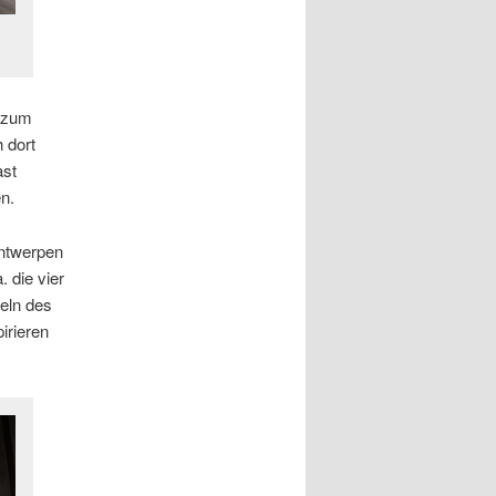
s zum
 dort
ast
n.
Antwerpen
. die vier
eln des
irieren